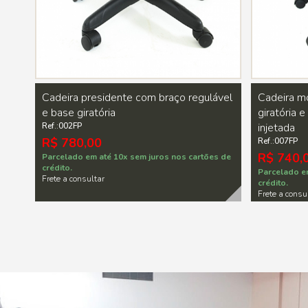
Cadeira presidente com braço regulável
Cadeira m
e base giratória
giratória 
Ref.:002FP
injetada
R$ 780,00
Ref.:007FP
R$ 740,
Parcelado em até 10x sem juros nos cartões de
crédito.
Parcelado e
Frete a consultar
crédito.
Frete a consu