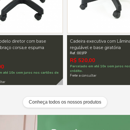
odelo diretor com base
Cadeira executiva com Lâmin
e braço corsa,e espuma
regulável e base giratória
Ref.:001FP
R$ 520,00
00
Parcelado em até 10x sem juros no
crédito.
m até 10x sem juros nos cartões de
Frete a consultar
ltar
Conheça todos os nossos produtos