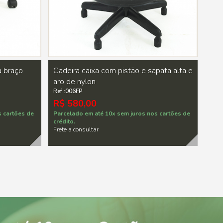
a braço
Cadeira caixa com pistão e sapata alta e
aro de nylon
Ref.:006FP
R$ 580,00
s cartões de
Parcelado em até 10x sem juros nos cartões de
crédito.
Frete a consultar