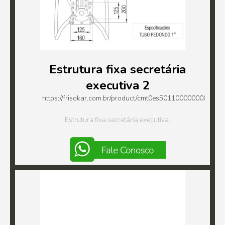
Estrutura fixa secretária
executiva 2
https://frisokar.com.br/product/cmt0es5011000000000u0
Estrutura fixa secretária executiva.